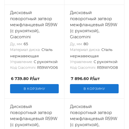
Дисковый
Дисковый
поворотный затвор
поворотный затвор
межфланцевый R59W
межфланцевый R59W
(с рукояткой),
(с рукояткой),
Giacomini
Giacomini
65
80
Ду, мм:
Ду, мм:
Сталь
Сталь
Материал диска:
Материал диска:
нержавеющая
нержавеющая
С рукояткой
С рукояткой
Управление:
Управление:
R59WY006
R59WY008
Код Giacomini:
Код Giacomini:
6 739.80
₽
/шт
7 896.60
₽
/шт
В КОРЗИНУ
В КОРЗИНУ
Дисковый
Дисковый
поворотный затвор
поворотный затвор
межфланцевый R59W
межфланцевый R59W
(с рукояткой),
(с рукояткой),