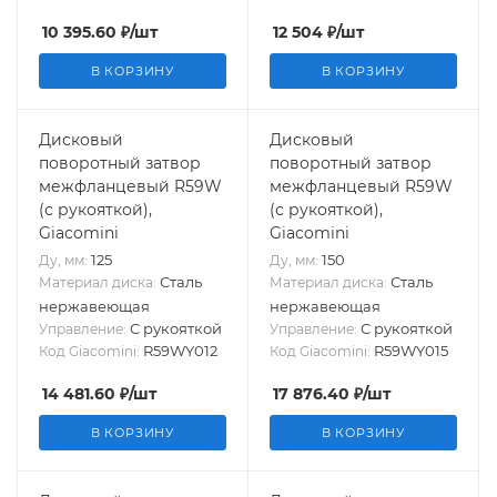
10 395.60
₽
/шт
12 504
₽
/шт
В КОРЗИНУ
В КОРЗИНУ
Дисковый
Дисковый
поворотный затвор
поворотный затвор
межфланцевый R59W
межфланцевый R59W
(с рукояткой),
(с рукояткой),
Giacomini
Giacomini
125
150
Ду, мм:
Ду, мм:
Сталь
Сталь
Материал диска:
Материал диска:
нержавеющая
нержавеющая
С рукояткой
С рукояткой
Управление:
Управление:
R59WY012
R59WY015
Код Giacomini:
Код Giacomini:
14 481.60
₽
/шт
17 876.40
₽
/шт
В КОРЗИНУ
В КОРЗИНУ