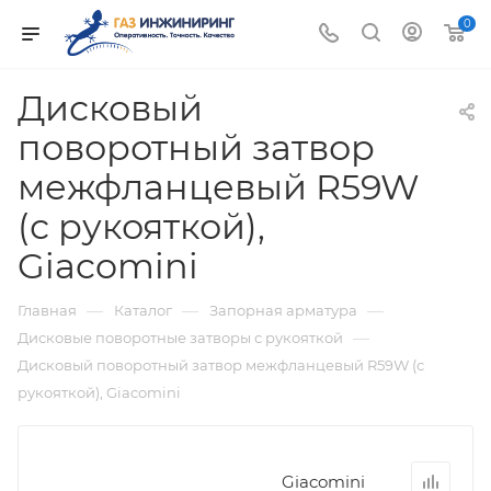
0
Дисковый
поворотный затвор
межфланцевый R59W
(с рукояткой),
Giacomini
—
—
—
Главная
Каталог
Запорная арматура
—
Дисковые поворотные затворы с рукояткой
Дисковый поворотный затвор межфланцевый R59W (с
рукояткой), Giacomini
Giacomini