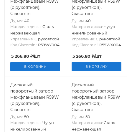
межфланцевый R59W
межфланцевый R59W
(с рукояткой),
(с рукояткой),
Giacomini
Giacomini
40
40
Ду, мм:
Ду, мм:
Сталь
Чугун
Материал диска:
Материал диска:
нержавеющая
никелированный
С рукояткой
С рукояткой
Управление:
Управление:
R59WY004
R59WX004
Код Giacomini:
Код Giacomini:
5 266.80
₽
/шт
5 266.80
₽
/шт
В КОРЗИНУ
В КОРЗИНУ
Дисковый
Дисковый
поворотный затвор
поворотный затвор
межфланцевый R59W
межфланцевый R59W
(с рукояткой),
(с рукояткой),
Giacomini
Giacomini
50
50
Ду, мм:
Ду, мм:
Чугун
Сталь
Материал диска:
Материал диска:
никелированный
нержавеющая