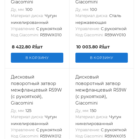
Giacomini
Giacomini
100
100
Ду, мм:
Ду, мм:
Чугун
Сталь
Материал диска:
Материал диска:
никелированный
нержавеющая
С рукояткой
С рукояткой
Управление:
Управление:
R59WX010
R59WY010
Код Giacomini:
Код Giacomini:
8 422.80
₽
/шт
10 003.80
₽
/шт
В КОРЗИНУ
В КОРЗИНУ
Дисковый
Дисковый
поворотный затвор
поворотный затвор
межфланцевый R59W
межфланцевый R59W
(с рукояткой),
(с рукояткой),
Giacomini
Giacomini
125
150
Ду, мм:
Ду, мм:
Чугун
Чугун
Материал диска:
Материал диска:
никелированный
никелированный
С рукояткой
С рукояткой
Управление:
Управление:
R59WX012
R59WX015
Код Giacomini:
Код Giacomini: