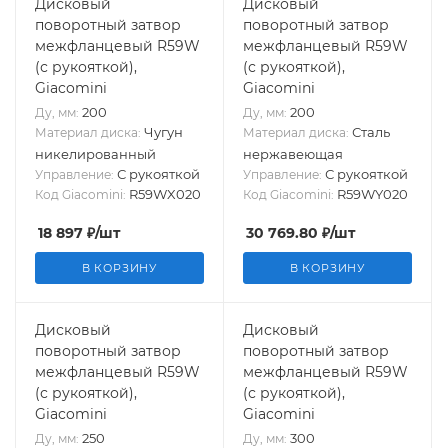
Дисковый
Дисковый
поворотный затвор
поворотный затвор
межфланцевый R59W
межфланцевый R59W
(с рукояткой),
(с рукояткой),
Giacomini
Giacomini
200
200
Ду, мм:
Ду, мм:
Чугун
Сталь
Материал диска:
Материал диска:
никелированный
нержавеющая
С рукояткой
С рукояткой
Управление:
Управление:
R59WX020
R59WY020
Код Giacomini:
Код Giacomini:
18 897
₽
/шт
30 769.80
₽
/шт
В КОРЗИНУ
В КОРЗИНУ
Дисковый
Дисковый
поворотный затвор
поворотный затвор
межфланцевый R59W
межфланцевый R59W
(с рукояткой),
(с рукояткой),
Giacomini
Giacomini
250
300
Ду, мм:
Ду, мм: