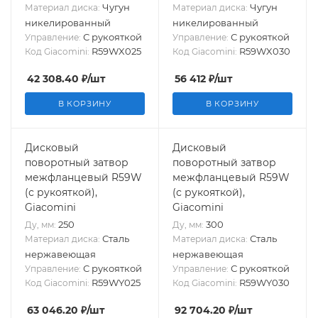
Чугун
Чугун
Материал диска:
Материал диска:
никелированный
никелированный
С рукояткой
С рукояткой
Управление:
Управление:
R59WX025
R59WX030
Код Giacomini:
Код Giacomini:
42 308.40
₽
/шт
56 412
₽
/шт
В КОРЗИНУ
В КОРЗИНУ
Дисковый
Дисковый
поворотный затвор
поворотный затвор
межфланцевый R59W
межфланцевый R59W
(с рукояткой),
(с рукояткой),
Giacomini
Giacomini
250
300
Ду, мм:
Ду, мм:
Сталь
Сталь
Материал диска:
Материал диска:
нержавеющая
нержавеющая
С рукояткой
С рукояткой
Управление:
Управление:
R59WY025
R59WY030
Код Giacomini:
Код Giacomini:
63 046.20
₽
/шт
92 704.20
₽
/шт