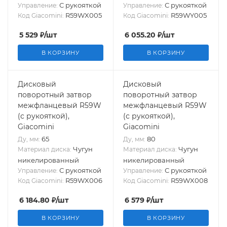
С рукояткой
С рукояткой
Управление:
Управление:
R59WX005
R59WY005
Код Giacomini:
Код Giacomini:
5 529
₽
/шт
6 055.20
₽
/шт
В КОРЗИНУ
В КОРЗИНУ
Дисковый
Дисковый
поворотный затвор
поворотный затвор
межфланцевый R59W
межфланцевый R59W
(с рукояткой),
(с рукояткой),
Giacomini
Giacomini
65
80
Ду, мм:
Ду, мм:
Чугун
Чугун
Материал диска:
Материал диска:
никелированный
никелированный
С рукояткой
С рукояткой
Управление:
Управление:
R59WX006
R59WX008
Код Giacomini:
Код Giacomini:
6 184.80
₽
/шт
6 579
₽
/шт
В КОРЗИНУ
В КОРЗИНУ