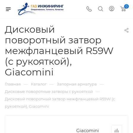
0
Дисковый
поворотный затвор
межфланцевый R59W
(с рукояткой),
Giacomini
—
—
—
Главная
Каталог
Запорная арматура
—
Дисковые поворотные затворы с рукояткой
Дисковый поворотный затвор межфланцевый R59W (с
рукояткой), Giacomini
Giacomini