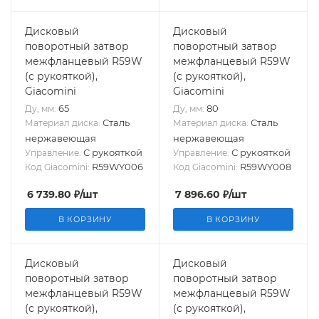
Дисковый
Дисковый
поворотный затвор
поворотный затвор
межфланцевый R59W
межфланцевый R59W
(с рукояткой),
(с рукояткой),
Giacomini
Giacomini
65
80
Ду, мм:
Ду, мм:
Сталь
Сталь
Материал диска:
Материал диска:
нержавеющая
нержавеющая
С рукояткой
С рукояткой
Управление:
Управление:
R59WY006
R59WY008
Код Giacomini:
Код Giacomini:
6 739.80
₽
/шт
7 896.60
₽
/шт
В КОРЗИНУ
В КОРЗИНУ
Дисковый
Дисковый
поворотный затвор
поворотный затвор
межфланцевый R59W
межфланцевый R59W
(с рукояткой),
(с рукояткой),