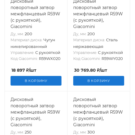
Дисковый
Дисковый
поворотный затвор
поворотный затвор
межфланцевый R59W
межфланцевый R59W
(с рукояткой),
(с рукояткой),
Giacomini
Giacomini
200
200
Ду, мм:
Ду, мм:
Чугун
Сталь
Материал диска:
Материал диска:
никелированный
нержавеющая
С рукояткой
С рукояткой
Управление:
Управление:
R59WX020
R59WY020
Код Giacomini:
Код Giacomini:
18 897
₽
/шт
30 769.80
₽
/шт
В КОРЗИНУ
В КОРЗИНУ
Дисковый
Дисковый
поворотный затвор
поворотный затвор
межфланцевый R59W
межфланцевый R59W
(с рукояткой),
(с рукояткой),
Giacomini
Giacomini
250
300
Ду, мм:
Ду, мм: