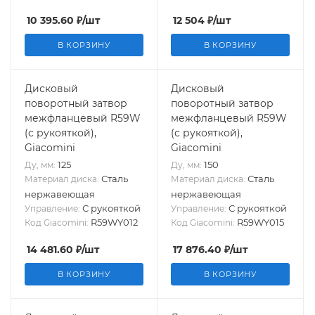
10 395.60
₽
/шт
12 504
₽
/шт
В КОРЗИНУ
В КОРЗИНУ
Дисковый
Дисковый
поворотный затвор
поворотный затвор
межфланцевый R59W
межфланцевый R59W
(с рукояткой),
(с рукояткой),
Giacomini
Giacomini
125
150
Ду, мм:
Ду, мм:
Сталь
Сталь
Материал диска:
Материал диска:
нержавеющая
нержавеющая
С рукояткой
С рукояткой
Управление:
Управление:
R59WY012
R59WY015
Код Giacomini:
Код Giacomini:
14 481.60
₽
/шт
17 876.40
₽
/шт
В КОРЗИНУ
В КОРЗИНУ