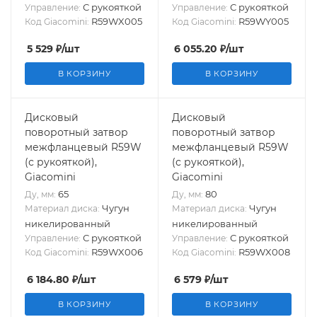
С рукояткой
С рукояткой
Управление:
Управление:
R59WX005
R59WY005
Код Giacomini:
Код Giacomini:
5 529
₽
/шт
6 055.20
₽
/шт
В КОРЗИНУ
В КОРЗИНУ
Дисковый
Дисковый
поворотный затвор
поворотный затвор
межфланцевый R59W
межфланцевый R59W
(с рукояткой),
(с рукояткой),
Giacomini
Giacomini
65
80
Ду, мм:
Ду, мм:
Чугун
Чугун
Материал диска:
Материал диска:
никелированный
никелированный
С рукояткой
С рукояткой
Управление:
Управление:
R59WX006
R59WX008
Код Giacomini:
Код Giacomini:
6 184.80
₽
/шт
6 579
₽
/шт
В КОРЗИНУ
В КОРЗИНУ