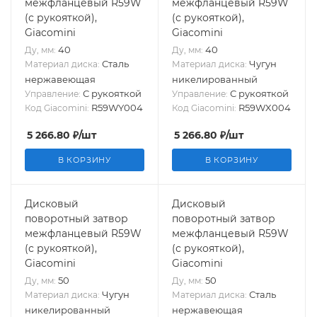
межфланцевый R59W
межфланцевый R59W
(с рукояткой),
(с рукояткой),
Giacomini
Giacomini
40
40
Ду, мм:
Ду, мм:
Сталь
Чугун
Материал диска:
Материал диска:
нержавеющая
никелированный
С рукояткой
С рукояткой
Управление:
Управление:
R59WY004
R59WX004
Код Giacomini:
Код Giacomini:
5 266.80
₽
/шт
5 266.80
₽
/шт
В КОРЗИНУ
В КОРЗИНУ
Дисковый
Дисковый
поворотный затвор
поворотный затвор
межфланцевый R59W
межфланцевый R59W
(с рукояткой),
(с рукояткой),
Giacomini
Giacomini
50
50
Ду, мм:
Ду, мм:
Чугун
Сталь
Материал диска:
Материал диска:
никелированный
нержавеющая