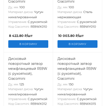
Giacomini
Giacomini
100
100
Ду, мм:
Ду, мм:
Чугун
Сталь
Материал диска:
Материал диска:
никелированный
нержавеющая
С рукояткой
С рукояткой
Управление:
Управление:
R59WX010
R59WY010
Код Giacomini:
Код Giacomini:
8 422.80
₽
/шт
10 003.80
₽
/шт
В КОРЗИНУ
В КОРЗИНУ
Дисковый
Дисковый
поворотный затвор
поворотный затвор
межфланцевый R59W
межфланцевый R59W
(с рукояткой),
(с рукояткой),
Giacomini
Giacomini
125
150
Ду, мм:
Ду, мм:
Чугун
Чугун
Материал диска:
Материал диска:
никелированный
никелированный
С рукояткой
С рукояткой
Управление:
Управление:
R59WX012
R59WX015
Код Giacomini:
Код Giacomini: