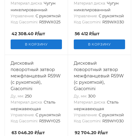
Чугун
Чугун
Материал диска:
Материал диска:
никелированный
никелированный
С рукояткой
С рукояткой
Управление:
Управление:
R59WX025
R59WX030
Код Giacomini:
Код Giacomini:
42 308.40
₽
/шт
56 412
₽
/шт
В КОРЗИНУ
В КОРЗИНУ
Дисковый
Дисковый
поворотный затвор
поворотный затвор
межфланцевый R59W
межфланцевый R59W
(с рукояткой),
(с рукояткой),
Giacomini
Giacomini
250
300
Ду, мм:
Ду, мм:
Сталь
Сталь
Материал диска:
Материал диска:
нержавеющая
нержавеющая
С рукояткой
С рукояткой
Управление:
Управление:
R59WY025
R59WY030
Код Giacomini:
Код Giacomini:
63 046.20
₽
/шт
92 704.20
₽
/шт