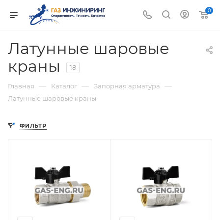
0
Латунные шаровые
краны
18
—
—
—
Главная
Каталог
Запорная арматура
Латунные шаровые краны
ФИЛЬТР