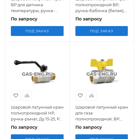
ВР для датчика
полнопроходной ВР,
температуры, ручка-
ручка-бабочка (белая),
бабочка, Ду 15, Ру 40, LD
Ду 15-32, Ру 25-40, LD
По запросу
По запросу
Pride 45.15.В-В.T.Б
Pride
ПОД ЗАКАЗ
ПОД ЗАКАЗ
Шаровой латунный кран
Шаровой латунный кран
полнопроходной НР,
для газа
ручка-рычаг, Ду 15-25, Ру
полнопроходной, ВР,
40, LD Pride
ручка-бабочка, Ду 15-25,
По запросу
По запросу
Ру 40, LD Pride