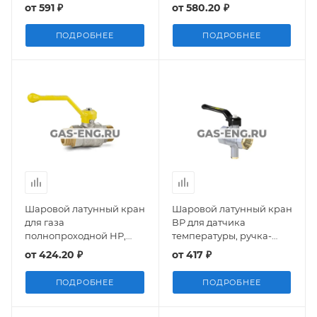
и воздухоотводчиком, Ду
дренажем и
от
591 ₽
от
580.20 ₽
15, Ру 40, LD Pride
воздухоотводчиком, Ду
15, Ру 40, LD Pride
ПОДРОБНЕЕ
ПОДРОБНЕЕ
Шаровой латунный кран
Шаровой латунный кран
для газа
ВР для датчика
полнопроходной НР,
температуры, ручка-
ручка-рычаг, Ду 15-25, Ру
рычаг, Ду 15, Ру 40, LD
от
424.20 ₽
от
417 ₽
40, LD Pride
Pride 45.15.В-В.T.Р
ПОДРОБНЕЕ
ПОДРОБНЕЕ