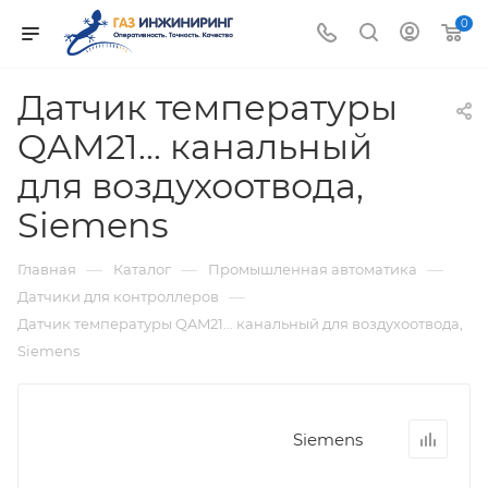
0
Датчик температуры
QAM21... канальный
для воздухоотвода,
Siemens
—
—
—
Главная
Каталог
Промышленная автоматика
—
Датчики для контроллеров
Датчик температуры QAM21... канальный для воздухоотвода,
Siemens
Siemens