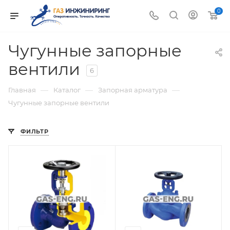
0
Чугунные запорные
вентили
6
—
—
—
Главная
Каталог
Запорная арматура
Чугунные запорные вентили
ФИЛЬТР