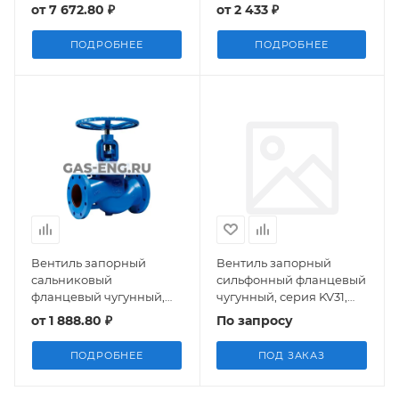
215A, Zetkama
201A, Zetkama
от
7 672.80 ₽
от
2 433 ₽
ПОДРОБНЕЕ
ПОДРОБНЕЕ
Вентиль запорный
Вентиль запорный
сальниковый
сильфонный фланцевый
фланцевый чугунный,
чугунный, серия KV31,
серия KV16, ГРАНВЕНТ
Гранвент®
от
1 888.80 ₽
По запросу
ПОДРОБНЕЕ
ПОД ЗАКАЗ