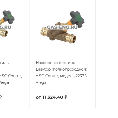
тиль
Наклонный вентиль
Easytop (полнопроходной)
 SC-Contur,
с SC-Contur, модель 2237.5,
Viega
Viega
₽
от
11 324.40 ₽