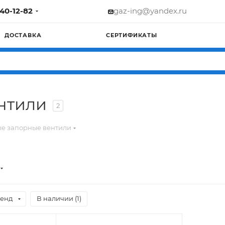
740-12-82
gaz-ing@yandex.ru
ДОСТАВКА
СЕРТИФИКАТЫ
нтили
2
е запорные вентили
енд
В наличии (
1
)