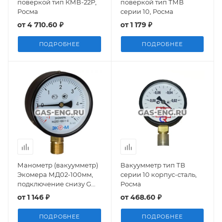
поверкой тип КМВ-22Р,
поверкой тип ТМВ
Росма
серии 10, Росма
от
4 710.60 ₽
от
1 179 ₽
ПОДРОБНЕЕ
ПОДРОБНЕЕ
Манометр (вакуумметр)
Вакуумметр тип ТВ
Экомера МД02-100мм,
серии 10 корпус-сталь,
подключение снизу G
Росма
1/2", Эко-М
от
1 146 ₽
от
468.60 ₽
ПОДРОБНЕЕ
ПОДРОБНЕЕ