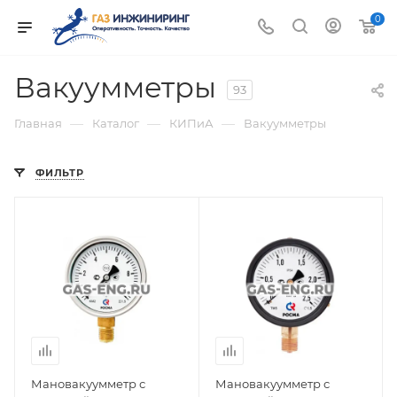
0
Вакуумметры
93
—
—
—
Главная
Каталог
КИПиА
Вакуумметры
ФИЛЬТР
Мановакуумметр с
Мановакуумметр с