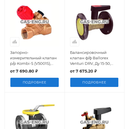
Запорно-
Балансировочный
измерительный клапан
клапан ф/ф Ballorex
р/р Kombi-S (V5001S),
Venturi DRV, Ду 15-50,
Honeywell
Broen
от
7 690.80 ₽
от
7 675.20 ₽
ПОДРОБНЕЕ
ПОДРОБНЕЕ