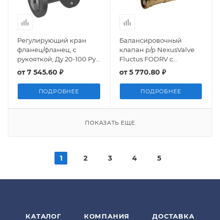
Регулирующий кран
Балансировочный
фланец/фланец, с
клапан р/р NexusValve
рукояткой, Ду 20-100 Ру
Fluctus FODRV с
16-40, LD Regula
дренажем, Ду15-50, Ру 25,
от
7 545.60 ₽
от
5 770.80 ₽
Meibes
ПОДРОБНЕЕ
ПОДРОБНЕЕ
ПОКАЗАТЬ ЕЩЕ
1
2
3
4
5
КАТАЛОГ
КОМПАНИЯ
ДОСТАВКА