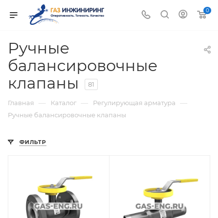
0
Ручные
балансировочные
клапаны
81
—
—
—
Главная
Каталог
Регулирующая арматура
Ручные балансировочные клапаны
ФИЛЬТР