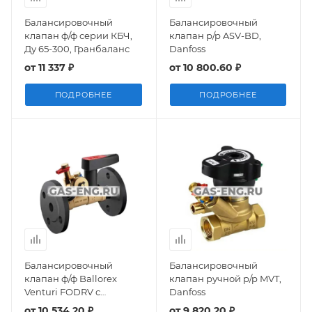
Балансировочный
Балансировочный
клапан ф/ф серии КБЧ,
клапан р/р ASV-BD,
Ду 65-300, Гранбаланс
Danfoss
от
11 337 ₽
от
10 800.60 ₽
ПОДРОБНЕЕ
ПОДРОБНЕЕ
Балансировочный
Балансировочный
клапан ф/ф Ballorex
клапан ручной р/р MVT,
Venturi FODRV с
Danfoss
дренажём, Ду 15-50,
от
10 534.20 ₽
от
9 820.20 ₽