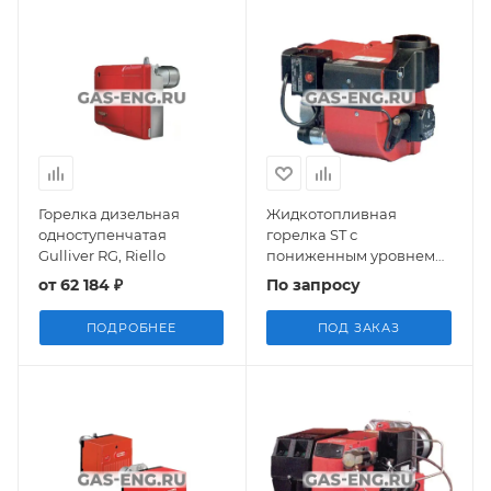
Горелка дизельная
Жидкотопливная
одноступенчатая
горелка ST с
Gulliver RG, Riello
пониженным уровнем
шума, Bentone
от
62 184 ₽
По запросу
ПОДРОБНЕЕ
ПОД ЗАКАЗ