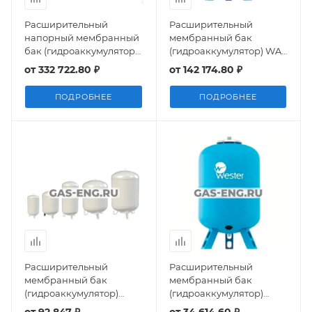
Расширительный
Расширительный
напорный мембранный
мембранный бак
бак (гидроаккумулятор)
(гидроаккумулятор) WAV
GT-U для систем
750/1000, Wester
от
332 722.80 ₽
от
142 174.80 ₽
водоснабжения,
Grundfos
ПОДРОБНЕЕ
ПОДРОБНЕЕ
Расширительный
Расширительный
мембранный бак
мембранный бак
(гидроаккумулятор)
(гидроаккумулятор)
Airfix RP 140-500, 10 бар,
WAV(top), Wester