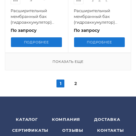
Расширительный
Расширительный
мембранный бак
мембранный бак
(гидроаккумулятор)
(гидроаккумулятор)
Airfix D-E-B, 16 бар,
Airfix D-E-B, 25 бар,
По запросу
По запросу
Flamco
Flamco
ПОДРОБНЕЕ
ПОДРОБНЕЕ
ПОКАЗАТЬ ЕЩЕ
1
2
КАТАЛОГ
КОМПАНИЯ
ДОСТАВКА
СЕРТИФИКАТЫ
ОТЗЫВЫ
КОНТАКТЫ