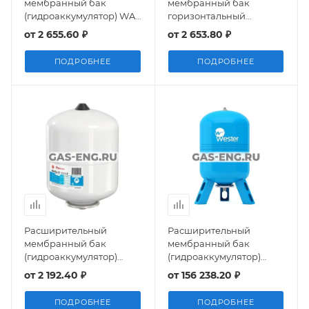
мембранный бак
мембранный бак
(гидроаккумулятор) WAV
горизонтальный
Premium, нерж.
(гидроаккумулятор)
от
2 655.60 ₽
от
2 653.80 ₽
контрфланец, Wester
WAO, Wester
ПОДРОБНЕЕ
ПОДРОБНЕЕ
Расширительный
Расширительный
мембранный бак
мембранный бак
(гидроаккумулятор)
(гидроаккумулятор)
Airfix R 8-25, 10 бар,
WAV, Wester
от
2 192.40 ₽
от
156 238.20 ₽
Flamco
ПОДРОБНЕЕ
ПОДРОБНЕЕ