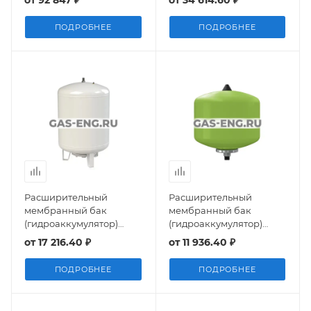
от
92 847 ₽
от
34 614.60 ₽
Flamco
ПОДРОБНЕЕ
ПОДРОБНЕЕ
Расширительный
Расширительный
мембранный бак
мембранный бак
(гидроаккумулятор)
(гидроаккумулятор)
Airfix RP-D 110-300, 8 бар,
Refix DD 8-33, 10 бар,
от
17 216.40 ₽
от
11 936.40 ₽
Flamco
Reflex
ПОДРОБНЕЕ
ПОДРОБНЕЕ