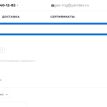
740-12-82
gaz-ing@yandex.ru
ДОСТАВКА
СЕРТИФИКАТЫ
1
хтопливные горелки
ип