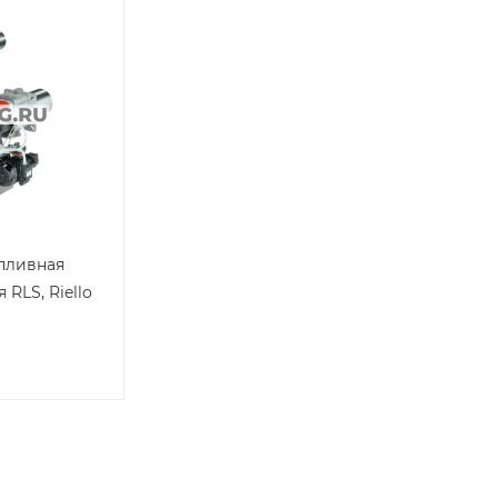
пливная
 RLS, Riello