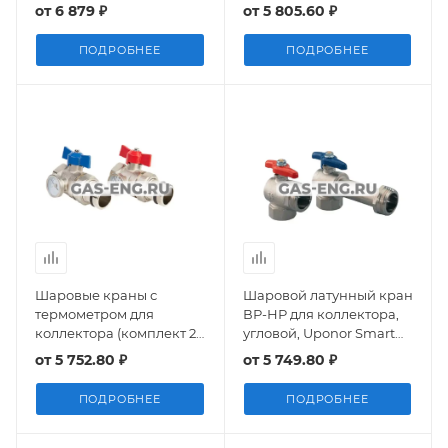
8-50 Ру 25-64, Bugatti
R540, Giacomini
от
6 879 ₽
от
5 805.60 ₽
серии 306 Oregon
ПОДРОБНЕЕ
ПОДРОБНЕЕ
Шаровые краны с
Шаровой латунный кран
термометром для
ВР-НР для коллектора,
коллектора (комплект 2
угловой, Uponor Smart
штуки), MVI
(комплект - 2 шт)
от
5 752.80 ₽
от
5 749.80 ₽
ПОДРОБНЕЕ
ПОДРОБНЕЕ