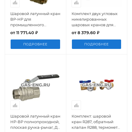
Шаровой латунный кран
Комплект двух угловых
ВР-НР для
никелированных
промышленного
шаровых кранов для
коллектора, Ду 32 Ру 6,
коллекторов HKV/HLV,
от
11 771.40 ₽
от
8 379.60 ₽
Uponor (комплект - 2 шт)
Rehau
ПОДРОБНЕЕ
ПОДРОБНЕЕ
Шаровой латунный кран
Комплект: шаровой
НР-ВР полнопроходной,
кран R287, обратный
плоская ручка-рычаг, Ду
клапан R288, термометр