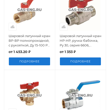
Шаровой латунный кран
Шаровой латунный кран
ВР-ВР полнопроходной,
НР-НР, ручка-бабочка,
с рукояткой, Ду 15-100 Ру
Ру 30, серия 6606,
40, Danfoss BVR
Comap
от
1 453.20 ₽
от
1 353 ₽
ПОДРОБНЕЕ
ПОДРОБНЕЕ