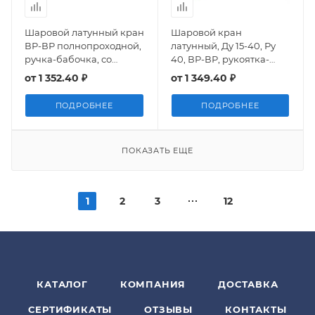
Шаровой латунный кран
Шаровой кран
ВР-ВР полнопроходной,
латунный, Ду 15-40, Ру
ручка-бабочка, со
40, ВР-ВР, рукоятка-
встроенным фильтром,
рычаг, GENEBRE
от
1 352.40 ₽
от
1 349.40 ₽
Ду 15-25 Ру 32, Giacomini
R701F DZR
ПОДРОБНЕЕ
ПОДРОБНЕЕ
ПОКАЗАТЬ ЕЩЕ
1
2
3
12
КАТАЛОГ
КОМПАНИЯ
ДОСТАВКА
СЕРТИФИКАТЫ
ОТЗЫВЫ
КОНТАКТЫ