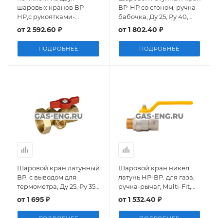
шаровых кранов ВР-
ВР-НР со сгоном, ручка-
НР,с рукоятками-
бабочка, Ду 25, Ру 40,
бабочками, Giacomini
RTP (РосТурПласт)
от
2 592.60 ₽
от
1 802.40 ₽
R859K
ПОДРОБНЕЕ
ПОДРОБНЕЕ
Шаровой кран латунный
Шаровой кран никел.
ВР, с выводом для
латунь НР-ВР. для газа,
термометра, Ду 25, Ру 35,
ручка-рычаг, Multi-Fit,
ручка-бабочка, R287,
Itap London 067
от
1 695 ₽
от
1 532.40 ₽
Giacomini