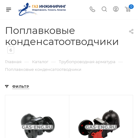
0
Поплавковые
конденсатоотводчики
6
—
—
—
Главная
Каталог
Трубопроводная арматура
Поплавковые конденсатоотводчики
ФИЛЬТР