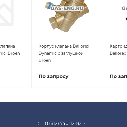
клапана
Корпус клапана Ballorex
Картрид
mic, Broen
Dynamic с заглушкой,
Ballorex
Broen
По запросу
По за
8 (812) 740-12-82