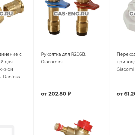
динение с
Рукоятка для R206B,
Переход
ой для
Giacomini
приводо
ружной
Giacomi
, Danfoss
от
202.80 ₽
от
61.2