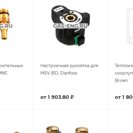
рительных
Настроечная рукоятка для
Теплои
MNF,
MSV-BD, Danfoss
скорлупа
Broen
от
1 903.80 ₽
от
1 80