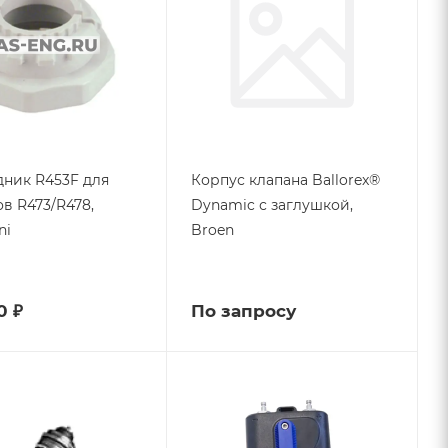
ник R453F для
Корпус клапана Ballorex®
в R473/R478,
Dynamic с заглушкой,
ni
Broen
0 ₽
По запросу