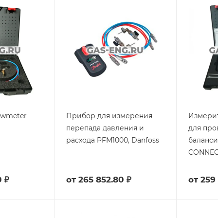
owmeter
Прибор для измерения
Измери
перепада давления и
для про
расхода PFM1000, Danfoss
баланс
CONNEC
0 ₽
от
265 852.80 ₽
от
259