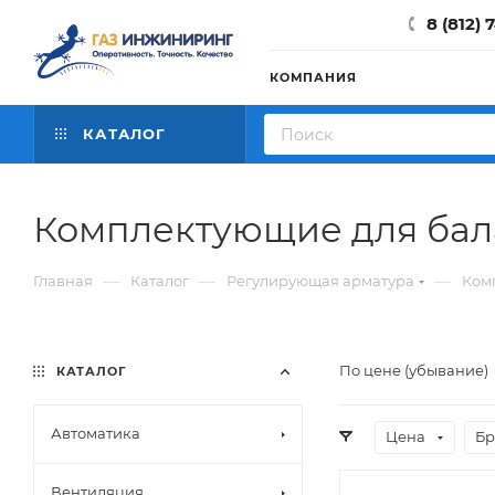
8 (812) 
КОМПАНИЯ
КАТАЛОГ
Комплектующие для бал
—
—
—
Главная
Каталог
Регулирующая арматура
Ком
По цене (убывание)
КАТАЛОГ
Автоматика
Цена
Бр
Вентиляция