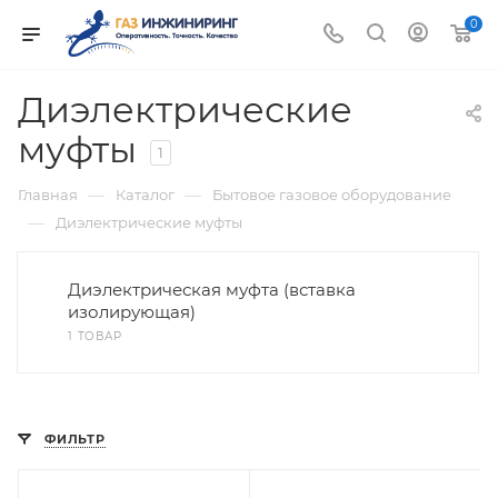
0
Диэлектрические
муфты
1
—
—
Главная
Каталог
Бытовое газовое оборудование
—
Диэлектрические муфты
Диэлектрическая муфта (вставка
изолирующая)
1 ТОВАР
ФИЛЬТР