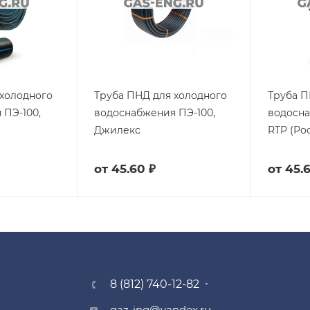
 холодного
Труба ПНД для холодного
Труба П
 ПЭ-100,
водоснабжения ПЭ-100,
водосна
Джилекс
RTP (Ро
от
45.60 ₽
от
45.
8 (812) 740-12-82
gaz-ing@yandex.ru