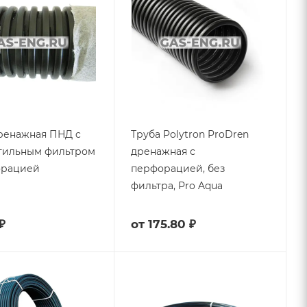
ренажная ПНД c
Труба Polytron ProDren
тильным фильтром
дренажная с
орацией
перфорацией, без
фильтра, Pro Aqua
₽
от
175.80 ₽