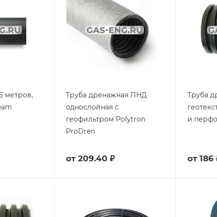
5 метров,
Труба дренажная ПНД
Труба д
ream
однослойная с
геотекс
геофильтром Polytron
и перф
ProDren
от
209.40 ₽
от
186 