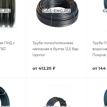
ая ПНД с
Труба полиэтиленовая
Труба П
ПБТ
напорная в бухтах 12,5 бар,
водосна
Uponor
Покров 
от
412.20 ₽
от
144