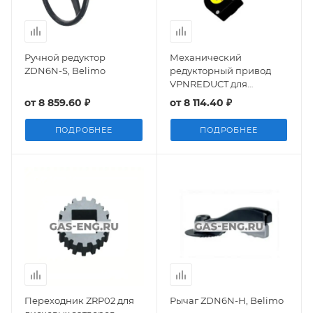
Ручной редуктор
Механический
ZDN6N-S, Belimo
редукторный привод
VPNREDUCT для
затворов серии VPI и
от
8 859.60 ₽
от
8 114.40 ₽
VPN, Tecofi
ПОДРОБНЕЕ
ПОДРОБНЕЕ
Переходник ZRP02 для
Рычаг ZDN6N-H, Belimo