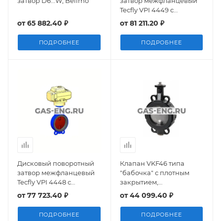
затвор D6...W, Belimo
затвор межфланцевый
Tecfly VPI 4449 с
электроприводом
от
65 882.40 ₽
от
81 211.20 ₽
Nutork, Tecofi
ПОДРОБНЕЕ
ПОДРОБНЕЕ
Дисковый поворотный
Клапан VKF46 типа
затвор межфланцевый
"бабочка" с плотным
Tecfly VPI 4448 с
закрытием,
электроприводом
межфланцевый,
от
77 723.40 ₽
от
44 099.40 ₽
Nutork, Tecofi
Siemens
ПОДРОБНЕЕ
ПОДРОБНЕЕ