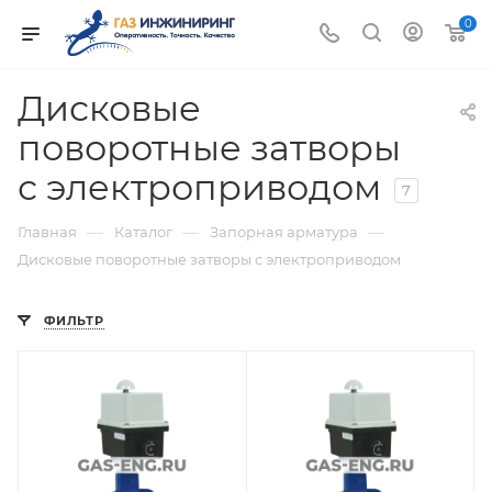
0
Дисковые
поворотные затворы
с электроприводом
7
—
—
—
Главная
Каталог
Запорная арматура
Дисковые поворотные затворы с электроприводом
ФИЛЬТР