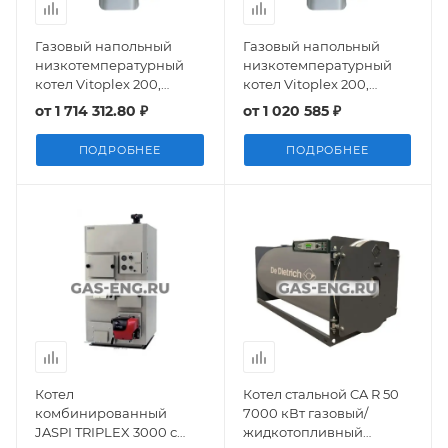
Газовый напольный
Газовый напольный
низкотемпературный
низкотемпературный
котел Vitoplex 200,
котел Vitoplex 200,
работающий на газе/
работающий на газе/
от
1 714 312.80 ₽
от
1 020 585 ₽
дизельном топливе, 1100
дизельном топливе, 560
кВт, Viessmann
кВт, Viessmann
ПОДРОБНЕЕ
ПОДРОБНЕЕ
Котел
Котел стальной CA R 50
комбинированный
7000 кВт газовый/
JASPI TRIPLEX 3000 с
жидкотопливный