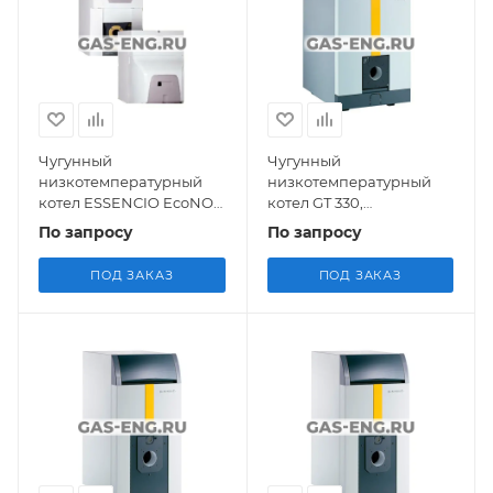
Чугунный
Чугунный
низкотемпературный
низкотемпературный
котел ESSENCIO EcoNOx
котел GT 330,
CF/CFU, работающий на
работающий на газе/
По запросу
По запросу
газе/дизельном топливе,
дизельном топливе, De
De Dietrich
Dietrich
ПОД ЗАКАЗ
ПОД ЗАКАЗ