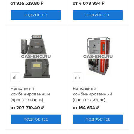
поворотным горением и
наддувный, De Dietrich
от
936 529.80 ₽
от
4 079 994 ₽
керамическими
колосниками Kaukora
ПОДРОБНЕЕ
ПОДРОБНЕЕ
(Jaspi)
Напольный
Напольный
комбинированный
комбинированный
(дрова + дизель)
(дрова + дизель)
двухконтурный котел
двухконтурный котел
от
207 710.40 ₽
от
164 634 ₽
KRH, Kiturami
KRM, Kiturami
ПОДРОБНЕЕ
ПОДРОБНЕЕ