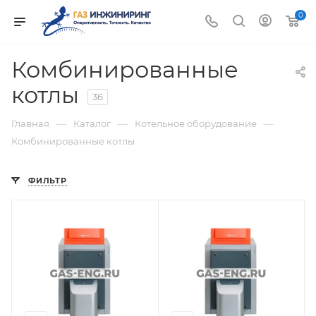
0
Комбинированные
котлы
36
—
—
—
Главная
Каталог
Котельное оборудование
Комбинированные котлы
ФИЛЬТР