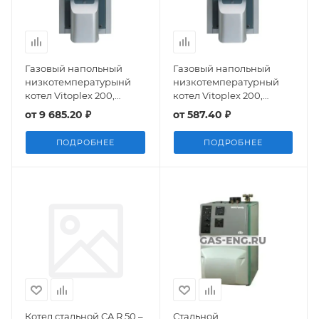
Газовый напольный
Газовый напольный
низкотемпературынй
низкотемпературный
котел Vitoplex 200,
котел Vitoplex 200,
работающий на газе/
работающий на газе/
от
9 685.20 ₽
от
587.40 ₽
дизельном топливе, 200
дизельном топливе, 90
кВт, Viessmann
кВт, Viessmann
ПОДРОБНЕЕ
ПОДРОБНЕЕ
Котел стальной CA R 50 –
Стальной