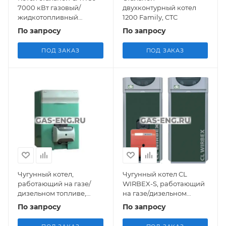
7000 кВт газовый/
двухконтурный котел
жидкотопливный
1200 Family, CTC
наддувный, De Dietrich
По запросу
По запросу
ПОД ЗАКАЗ
ПОД ЗАКАЗ
Чугунный котел,
Чугунный котел CL
работающий на газе/
WIRBEX-S, работающий
дизельном топливе,
на газе/дизельном
Wirbex U (до 92 кВт), CTC
топливе (30 - 70 кВт), CTC
По запросу
По запросу