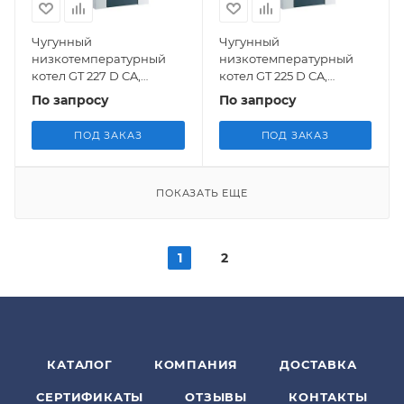
Чугунный
Чугунный
низкотемпературный
низкотемпературный
котел GT 227 D CA,
котел GT 225 D CA,
работающий на газе/
работающий на газе/
По запросу
По запросу
дизельном топливе, De
дизельном топливе, De
Dietrich
Dietrich
ПОД ЗАКАЗ
ПОД ЗАКАЗ
ПОКАЗАТЬ ЕЩЕ
1
2
КАТАЛОГ
КОМПАНИЯ
ДОСТАВКА
СЕРТИФИКАТЫ
ОТЗЫВЫ
КОНТАКТЫ