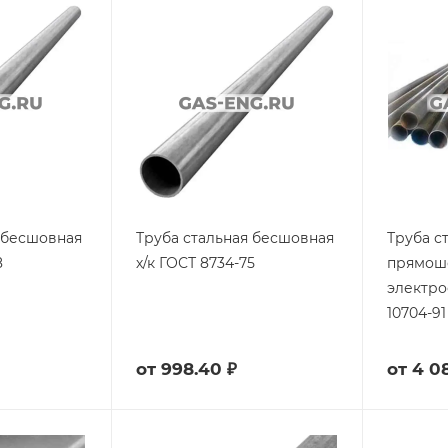
 бесшовная
Труба стальная бесшовная
Труба с
8
х/к ГОСТ 8734-75
прямош
электро
10704-91
от
998.40 ₽
от
4 0