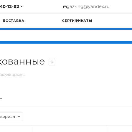
740-12-82
gaz-ing@yandex.ru
ДОСТАВКА
СЕРТИФИКАТЫ
кованные
6
инкованные
териал