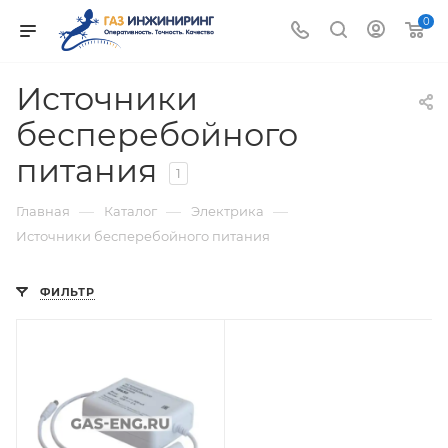
0
Источники
бесперебойного
питания
1
—
—
—
Главная
Каталог
Электрика
Источники бесперебойного питания
ФИЛЬТР