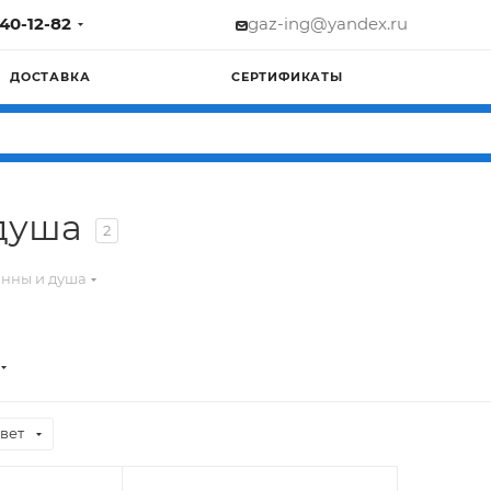
740-12-82
gaz-ing@yandex.ru
ДОСТАВКА
СЕРТИФИКАТЫ
душа
2
анны и душа
вет