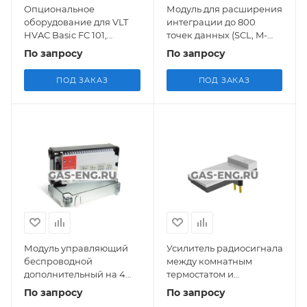
Опциональное
Модуль для расширения
оборудование для VLT
интеграции до 800
HVAC Basic FC 101,
точек данных (SCL, M-
Danfoss
bus, Modbus), Siemens
По запросу
По запросу
ПОД ЗАКАЗ
ПОД ЗАКАЗ
Модуль управляющий
Усилитель радиосигнала
беспроводной
между комнатным
дополнительный на 4
термостатом и
зоны, Salus
контроллером, Danfoss
По запросу
По запросу