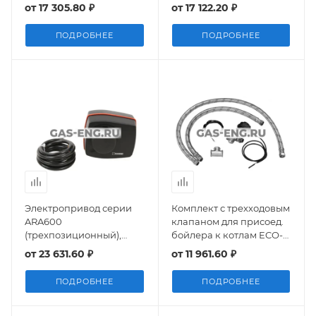
от
17 305.80 ₽
от
17 122.20 ₽
ПОДРОБНЕЕ
ПОДРОБНЕЕ
Электропривод серии
Комплект с трехходовым
ARA600
клапаном для присоед.
(трехпозиционный),
бойлера к котлам ECO-3
Esbe
Compact, Baxi
от
23 631.60 ₽
от
11 961.60 ₽
KHG71409631
ПОДРОБНЕЕ
ПОДРОБНЕЕ