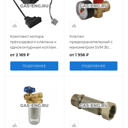
Комплект мотора
Клапан
трёхходового клапана к
предохранительный с
одноконтурным котлам
манометром SVM 30,
LUNA-3 Comfort, Baxi
Watts
от
2 169 ₽
от
1 956 ₽
ПОДРОБНЕЕ
ПОДРОБНЕЕ