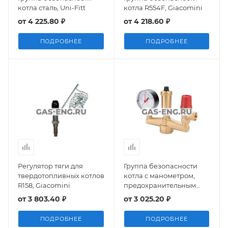
котла сталь, Uni-Fitt
котла R554F, Giacomini
от
4 225.80 ₽
от
4 218.60 ₽
ПОДРОБНЕЕ
ПОДРОБНЕЕ
Регулятор тяги для
Группа безопасности
твердотопливных котлов
котла с манометром,
R158, Giacomini
предохранительным
клапаном и
от
3 803.40 ₽
от
3 025.20 ₽
автоматическим
воздухоотводчиком, MVI
ПОДРОБНЕЕ
ПОДРОБНЕЕ