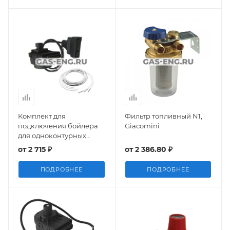
Комплект для
Фильтр топливный N1,
подключения бойлера
Giacomini
для одноконтурных
котлов LUNA-3 Comfort,
от
2 715 ₽
от
2 386.80 ₽
Baxi KFG71411191
ПОДРОБНЕЕ
ПОДРОБНЕЕ