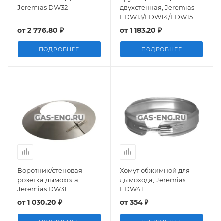
Jeremias DW32
двухстенная, Jeremias
EDW13/EDW14/EDW15
от
2 776.80 ₽
от
1 183.20 ₽
ПОДРОБНЕЕ
ПОДРОБНЕЕ
Воротник/стеновая
Хомут обжимной для
розетка дымохода,
дымохода, Jeremias
Jeremias DW31
EDW41
от
1 030.20 ₽
от
354 ₽