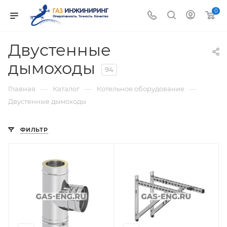
0
Двустенные
дымоходы
94
—
—
—
Главная
Каталог
Котельное оборудование
Двустенные дымоходы
ФИЛЬТР