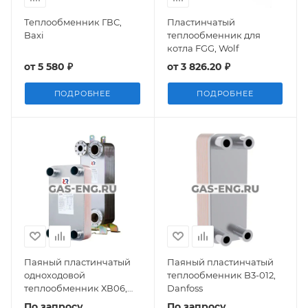
Теплообменник ГВС,
Пластинчатый
Baxi
теплообменник для
котла FGG, Wolf
от
5 580 ₽
от
3 826.20 ₽
ПОДРОБНЕЕ
ПОДРОБНЕЕ
Паяный пластинчатый
Паяный пластинчатый
одноходовой
теплообменник B3-012,
теплообменник ХВ06,
Danfoss
Ридан
По запросу
По запросу