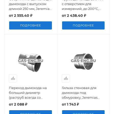
дымохода с выпуском
с отверстием для
длиной 250 мм, Jeremias
измерений, до 200°С,
FU01
Jeremias FU112
от
2 555.40 ₽
от
2 438.40 ₽
ПОДРОБНЕЕ
ПОДРОБНЕЕ
Переход дымохода на
Гильза стеновая для
больший диаметр
дымохода под
(раструб всегда со
обмуровку, Jeremias
стороны дымохода),
FU42
от
2 088 ₽
от
1 743 ₽
Jeremias EW E