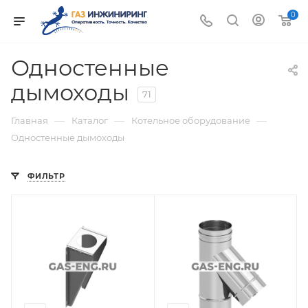
0
Одностенные
дымоходы
71
—
—
—
Главная
Каталог
Котельное оборудование
Одностенные дымоходы
ФИЛЬТР