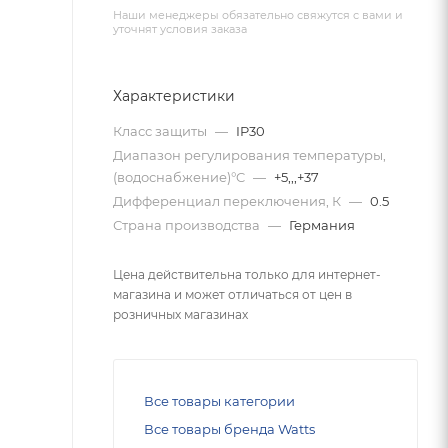
Наши менеджеры обязательно свяжутся с вами и
уточнят условия заказа
Характеристики
Класс защиты
—
IP30
Диапазон регулирования температуры,
(водоснабжение)°C
—
+5,,,+37
Дифференциал переключения, К
—
0.5
Страна производства
—
Германия
Цена действительна только для интернет-
магазина и может отличаться от цен в
розничных магазинах
Все товары категории
Все товары бренда Watts