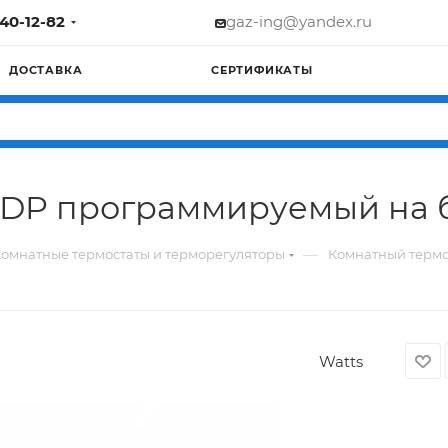
740-12-82
gaz-ing@yandex.ru
ДОСТАВКА
СЕРТИФИКАТЫ
DP программируемый на б
—
омнатные термостаты и терморегуляторы
Комнатный термо
Watts