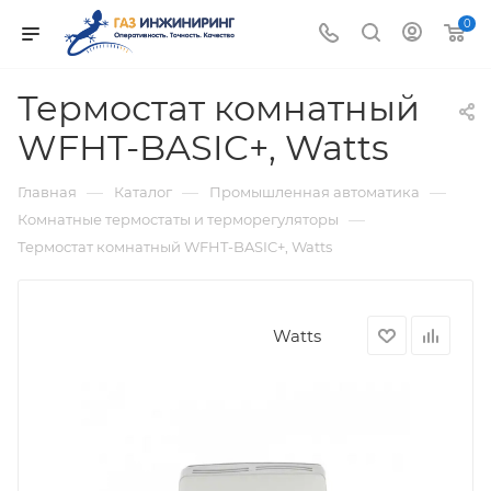
0
Термостат комнатный
WFHT-BASIC+, Watts
—
—
—
Главная
Каталог
Промышленная автоматика
—
Комнатные термостаты и терморегуляторы
Термостат комнатный WFHT-BASIC+, Watts
Watts