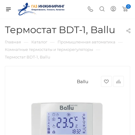
0
Термостат BDT-1, Ballu
—
—
—
Главная
Каталог
Промышленная автоматика
—
Комнатные термостаты и терморегуляторы
Термостат BDT-1, Ballu
Ballu