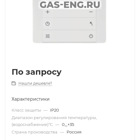
По запросу
Нашли дешевле?
Характеристики
Класс защиты
—
IP20
Диапазон регулирования температуры,
(водоснабжение)°C
—
0,,,+35
Страна производства
—
Россия