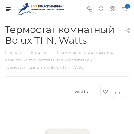
0
Термостат комнатный
Belux TI-N, Watts
—
—
—
Главная
Каталог
Промышленная автоматика
—
Комнатные термостаты и терморегуляторы
Термостат комнатный Belux TI-N, Watts
Watts