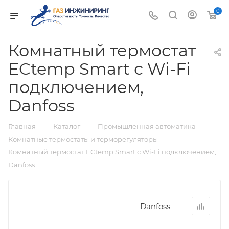
0
Комнатный термостат
ECtemp Smart с Wi-Fi
подключением,
Danfoss
—
—
—
Главная
Каталог
Промышленная автоматика
—
Комнатные термостаты и терморегуляторы
Комнатный термостат ECtemp Smart с Wi-Fi подключением,
Danfoss
Danfoss