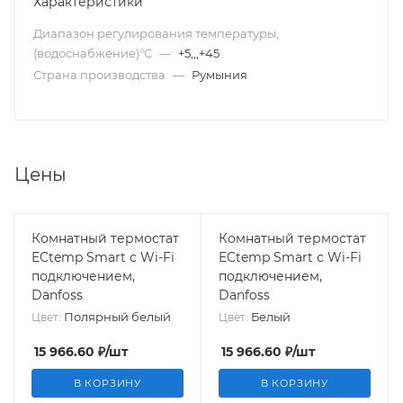
Характеристики
Диапазон регулирования температуры,
(водоснабжение)°C
—
+5,,,+45
Страна производства
—
Румыния
Цены
Комнатный термостат
Комнатный термостат
ECtemp Smart с Wi-Fi
ECtemp Smart с Wi-Fi
подключением,
подключением,
Danfoss
Danfoss
Полярный белый
Белый
Цвет:
Цвет:
15 966.60
₽
/шт
15 966.60
₽
/шт
В КОРЗИНУ
В КОРЗИНУ