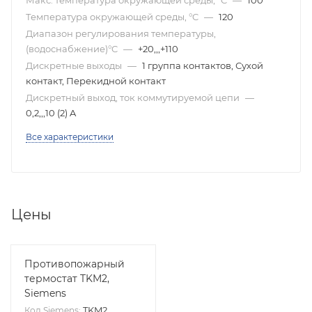
Макс. температура окружающей среды, °C
—
100
Температура окружающей среды, °C
—
120
Диапазон регулирования температуры,
(водоснабжение)°C
—
+20,,,+110
Дискретные выходы
—
1 группа контактов, Сухой
контакт, Перекидной контакт
Дискретный выход, ток коммутируемой цепи
—
0,2,,,10 (2) A
Все характеристики
Цены
Противопожарный
термостат TKM2,
Siemens
TKM2
Код Siemens: