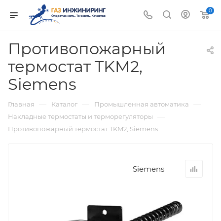
0
Противопожарный
термостат TKM2,
Siemens
—
—
—
Главная
Каталог
Промышленная автоматика
—
Накладные термостаты и терморегуляторы
Противопожарный термостат TKM2, Siemens
Siemens