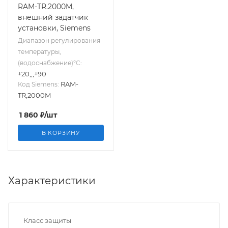
RAM-TR.2000M,
внешний задатчик
установки, Siemens
Диапазон регулирования
температуры,
(водоснабжение)°C:
+20,,,+90
RAM-
Код Siemens:
TR,2000M
1 860
₽
/шт
В КОРЗИНУ
Характеристики
Класс защиты