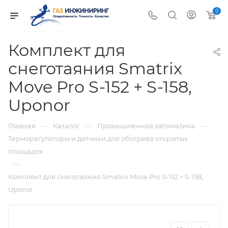
0
Комплект для
снеготаяния Smatrix
Move Pro S-152 + S-158,
Uponor
—
—
—
Главная
Каталог
Промышленная автоматика
Терморегуляторы и датчики для обогрева открытых
площадок
—
Комплект для снеготаяния Smatrix Move Pro S-152 + S-158,
Uponor