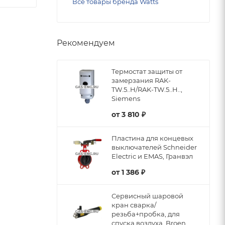
Все товары бренда Watts
Рекомендуем
Термостат защиты от
замерзания RAK-
TW.5..H/RAK-TW.5..H..,
Siemens
от
3 810 ₽
Пластина для концевых
выключателей Schneider
Electric и EMAS, Гранвэл
от
1 386 ₽
Сервисный шаровой
кран сварка/
резьба+пробка, для
спуска воздуха, Broen