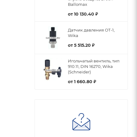
Ballomax
от
10 130.40 ₽
Датчик давления ОТ-1,
Wika
от
5 515.20 ₽
Игольчатый вентиль, тип
910.11, DIN 16270, Wika
(Schneider)
от
1 660.80 ₽