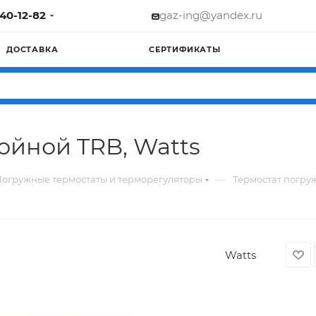
740-12-82
gaz-ing@yandex.ru
ДОСТАВКА
СЕРТИФИКАТЫ
ойной TRB, Watts
—
огружные термостаты и терморегуляторы
Термостат погру
Watts