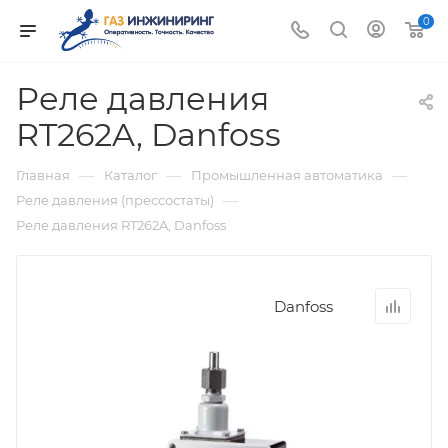
0
Реле давления
RT262A, Danfoss
—
—
—
Главная
Каталог
Промышленная автоматика
—
Реле давления (прессостаты)
Реле давления RT262A, Danfoss
Danfoss