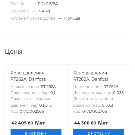
Резьба
—
НР 2хG 3/8A
Ду, дюйм
—
3-Aug
Страна производства
—
Польша
Цены
Реле давления
Реле давления
RT262A, Danfoss
RT262A, Danfoss
RT 262A
RT 262A
Наименование:
Наименование:
0,1
0,035
Дифференциал, бар:
Дифференциал, бар:
Диапазон настройки
Диапазон настройки
0,1,,,1,5
0,,,0,3
давления, бар:
давления, бар:
017D002566
017D002766
Код:
Код:
42 405.60
₽
/шт
44 308.80
₽
/шт
В КОРЗИНУ
В КОРЗИНУ