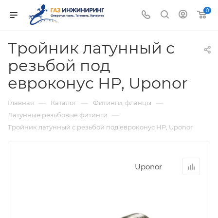
0
Тройник латунный с
резьбой под
евроконус НР, Uponor
—
—
—
Главная
Каталог
Фитинги, фланцы
—
Латунные резьбовые фитинги
Тройник латунный с резьбой под евроконус НР, Uponor
Uponor