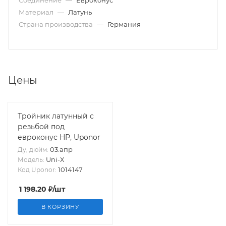
Соединение
—
Евроконус
Материал
—
Латунь
Страна производства
—
Германия
Цены
Тройник латунный с
резьбой под
евроконус НР, Uponor
03.апр
Ду, дюйм:
Uni-Х
Модель:
1014147
Код Uponor:
1 198.20
₽
/шт
В КОРЗИНУ