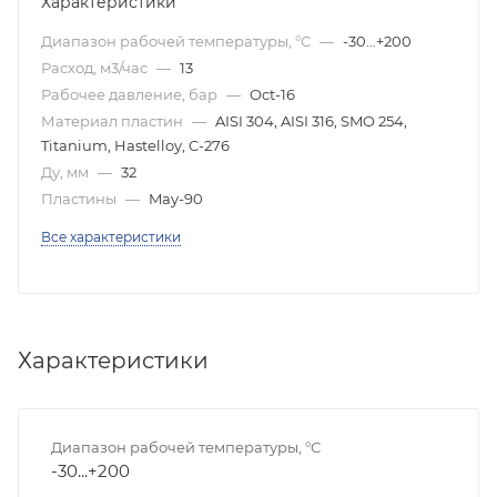
Характеристики
Диапазон рабочей температуры, °С
—
-30...+200
Расход, м3/час
—
13
Рабочее давление, бар
—
Oct-16
Материал пластин
—
AISI 304, AISI 316, SMO 254,
Titanium, Hastelloy, C-276
Ду, мм
—
32
Пластины
—
May-90
Все характеристики
Характеристики
Диапазон рабочей температуры, °С
-30...+200