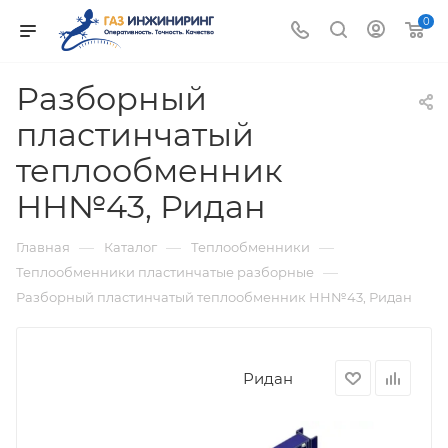
0
Разборный
пластинчатый
теплообменник
НН№43, Ридан
—
—
—
Главная
Каталог
Теплообменники
—
Теплообменники пластинчатые разборные
Разборный пластинчатый теплообменник НН№43, Ридан
Ридан