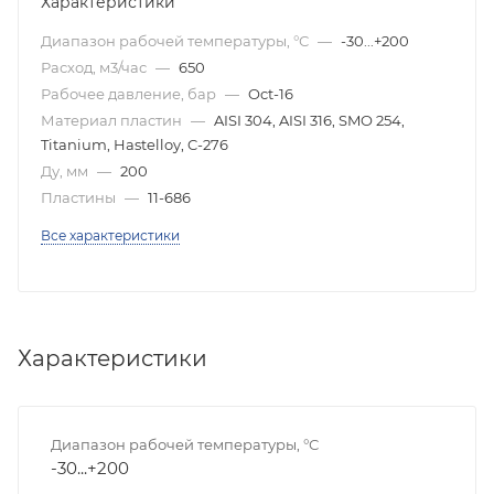
Характеристики
Диапазон рабочей температуры, °С
—
-30...+200
Расход, м3/час
—
650
Рабочее давление, бар
—
Oct-16
Материал пластин
—
AISI 304, AISI 316, SMO 254,
Titanium, Hastelloy, C-276
Ду, мм
—
200
Пластины
—
11-686
Все характеристики
Характеристики
Диапазон рабочей температуры, °С
-30...+200