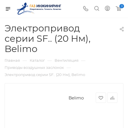
0
Электропривод
серии SF.. (20 Нм),
Belimo
—
—
—
Главная
Каталог
Вентиляция
—
Приводы воздушных заслонок
Электропривод серии SF.. (20 Нм), Belimo
Belimo