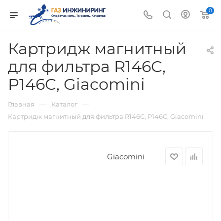
0
Картридж магнитный
для фильтра R146C,
P146C, Giacomini
—
—
Главная
Каталог
Картридж магнитный для фильтра R146C, P146C, Giacomini
Giacomini