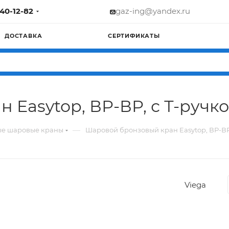
740-12-82
gaz-ing@yandex.ru
ДОСТАВКА
СЕРТИФИКАТЫ
Easytop, ВР-ВР, с Т-ручкой
—
ые шаровые краны
Шаровой бронзовый кран Easytop, ВР-ВР, 
Viega