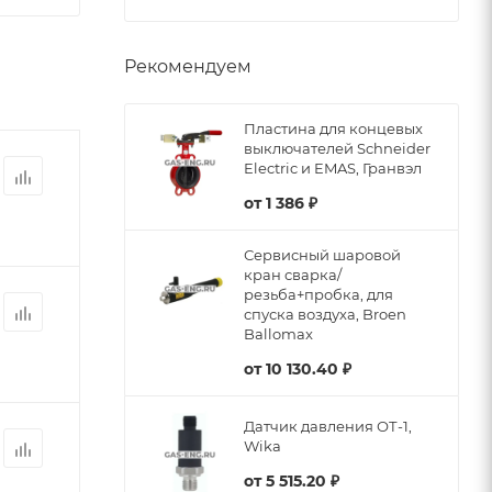
Рекомендуем
Пластина для концевых
выключателей Schneider
Electric и EMAS, Гранвэл
от
1 386 ₽
Сервисный шаровой
кран сварка/
резьба+пробка, для
спуска воздуха, Broen
Ballomax
от
10 130.40 ₽
Датчик давления ОТ-1,
Wika
от
5 515.20 ₽