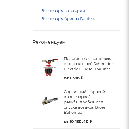
Все товары категории
Все товары бренда Danfoss
Рекомендуем
Пластина для концевых
выключателей Schneider
Electric и EMAS, Гранвэл
от
1 386 ₽
Сервисный шаровой
кран сварка/
резьба+пробка, для
спуска воздуха, Broen
Ballomax
от
10 130.40 ₽