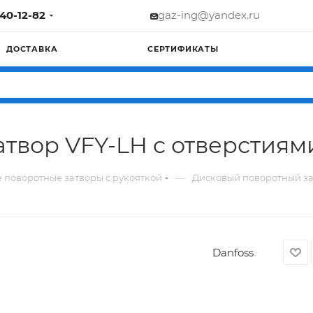
740-12-82
gaz-ing@yandex.ru
ДОСТАВКА
СЕРТИФИКАТЫ
твор VFY-LH c отверстиями
—
 поворотные затворы с рукояткой
Дисковый поворотный зат
Danfoss