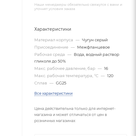
Наши менеджеры обязательно свяжутся с вами и
уточнят условия заказа
Характеристики
Материал корпуса
—
Чугун серый
Присоединение
—
Межфланцевое
Рабочая среда
—
Вода, водный раствор
гликоля до 50%
Макс. рабочее давление, бар
—
16
Макс. рабочая температура, °C
—
120
Сплав
—
GG25
Все характеристики
Цена действительна только для интернет-
магазина и может отличаться от цен в
розничных магазинах