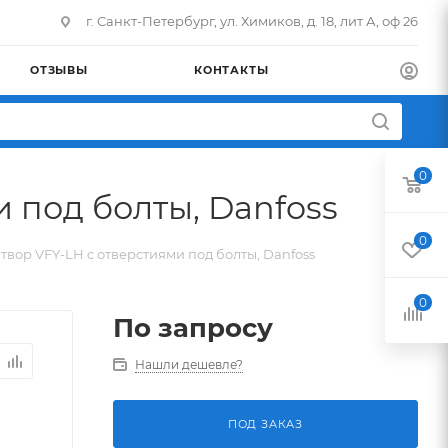
г. Санкт-Петербург, ул. Химиков, д. 18, лит А, оф 26
ОТЗЫВЫ
КОНТАКТЫ
0
 под болты, Danfoss
0
вор VFY-LH c отверстиями под болты, Danfoss
0
По запросу
Нашли дешевле?
ПОД ЗАКАЗ