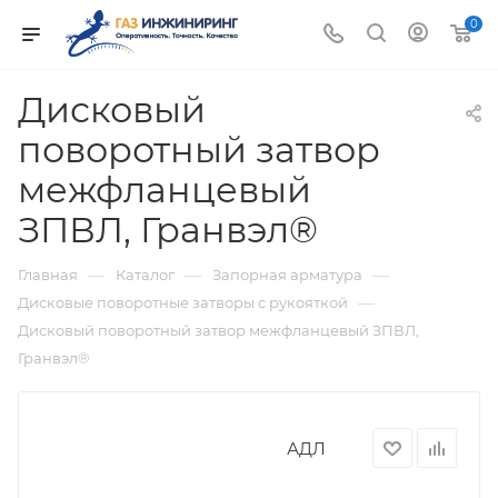
0
Дисковый
поворотный затвор
межфланцевый
ЗПВЛ, Гранвэл®
—
—
—
Главная
Каталог
Запорная арматура
—
Дисковые поворотные затворы с рукояткой
Дисковый поворотный затвор межфланцевый ЗПВЛ,
Гранвэл®
АДЛ