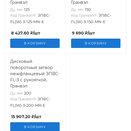
Гранвэл
Гранвэл
125
150
Ду, мм:
Ду, мм:
ЗПВС-
ЗПВС-
Код Гранвэл®:
Код Гранвэл®:
FL(W)-3-125-MN-E
FL(W)-3-150-MN-E
8 427.60
₽
/шт
9 690
₽
/шт
В КОРЗИНУ
В КОРЗИНУ
Дисковый
поворотный затвор
межфланцевый ЗПВС-
FL-3 с рукояткой,
Гранвэл
200
Ду, мм:
ЗПВС-
Код Гранвэл®:
FL(W)-3-200-MR-E
15 907.20
₽
/шт
В КОРЗИНУ