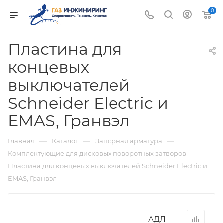
0
Пластина для
концевых
выключателей
Schneider Electric и
EMAS, Гранвэл
—
—
—
Главная
Каталог
Запорная арматура
—
Комплектующие для дисковых поворотных затворов
Пластина для концевых выключателей Schneider Electric и
EMAS, Гранвэл
АДЛ