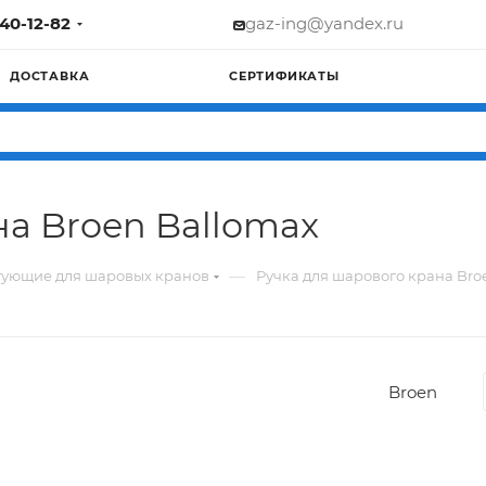
740-12-82
gaz-ing@yandex.ru
ДОСТАВКА
СЕРТИФИКАТЫ
на Broen Ballomax
—
ующие для шаровых кранов
Ручка для шарового крана Bro
Broen