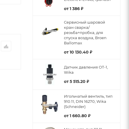
от
1 386 ₽
Сервисный шаровой
кран сварка/
резьба+пробка, для
спуска воздуха, Broen
Ballomax
от
10 130.40 ₽
Датчик давления ОТ-1,
Wika
от
5 515.20 ₽
Игольчатый вентиль, тип
910.11, DIN 16270, Wika
(Schneider)
от
1 660.80 ₽