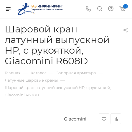
0
Шаровой кран
латунный выпускной
НР, c рукояткой,
Giacomini R608D
—
—
—
Главная
Каталог
Запорная арматура
—
Латунные шаровые краны
Шаровой кран латунный выпускной НР, c рукояткой,
Giacomini R608D
Giacomini