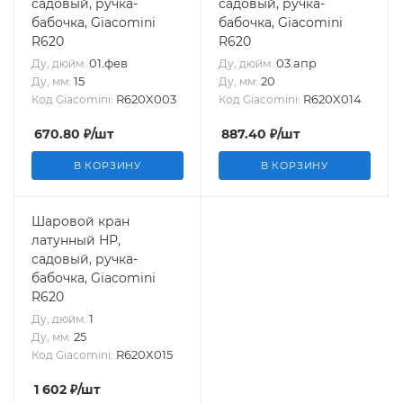
садовый, ручка-
садовый, ручка-
бабочка, Giacomini
бабочка, Giacomini
R620
R620
01.фев
03.апр
Ду, дюйм:
Ду, дюйм:
15
20
Ду, мм:
Ду, мм:
R620X003
R620X014
Код Giacomini:
Код Giacomini:
670.80
₽
/шт
887.40
₽
/шт
В КОРЗИНУ
В КОРЗИНУ
Шаровой кран
латунный НР,
садовый, ручка-
бабочка, Giacomini
R620
1
Ду, дюйм:
25
Ду, мм:
R620X015
Код Giacomini:
1 602
₽
/шт