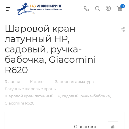
0
Шаровой кран
латунный НР,
садовый, ручка-
бабочка, Giacomini
R620
—
—
—
Главная
Каталог
Запорная арматура
—
Латунные шаровые краны
Шаровой кран латунный НР, садовый, ручка-бабочка,
Giacomini R620
Giacomini